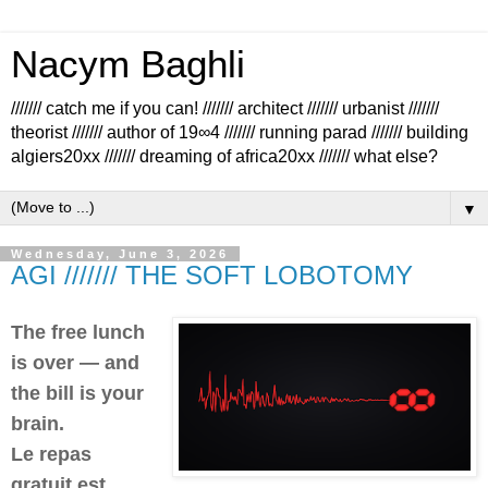
Nacym Baghli
/////// catch me if you can! /////// architect /////// urbanist ///////
theorist /////// author of 19∞4 /////// running parad /////// building
algiers20xx /////// dreaming of africa20xx /////// what else?
▼
Wednesday, June 3, 2026
AGI /////// THE SOFT LOBOTOMY
The free lunch
is over — and
the bill is your
brain.
Le repas
gratuit est