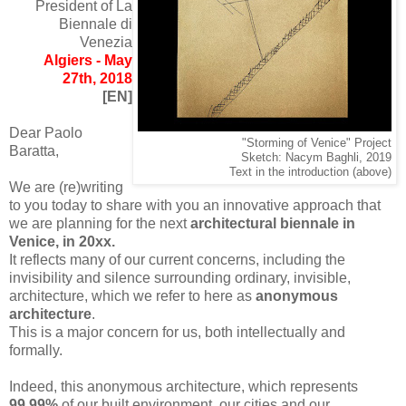
President of La
Biennale di
Venezia
Algiers - May
27th, 2018
[EN]
Dear Paolo
"Storming of Venice" Project
Baratta,
Sketch: Nacym Baghli, 2019
Text in the introduction (above)
We are (re)writing
to you today to share with you an innovative approach that
we are planning for the next
architectural biennale in
Venice, in 20xx.
It reflects many of our current concerns, including the
invisibility and silence surrounding ordinary, invisible,
architecture, which we refer to here as
anonymous
architecture
.
This is a major concern for us, both intellectually and
formally.
Indeed, this anonymous architecture, which represents
99.99%
of our built environment, our cities and our