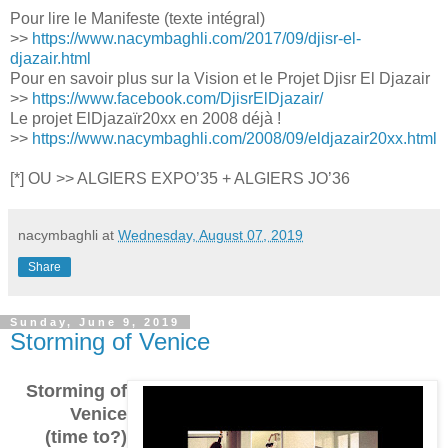
Pour lire le Manifeste (texte intégral)
>>
https://www.nacymbaghli.com/2017/09/djisr-el-
djazair.html
Pour en savoir plus sur la Vision et le Projet Djisr El Djazair
>>
https://www.facebook.com/DjisrElDjazair/
Le projet ElDjazaïr20xx en 2008 déjà !
>>
https://www.nacymbaghli.com/2008/09/eldjazair20xx.html
[*] OU >> ALGIERS EXPO’35 + ALGIERS JO’36
nacymbaghli
at
Wednesday, August 07, 2019
Share
Sunday, June 9, 2019
Storming of Venice
Storming of
Venice
(time to?)