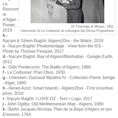
La
Rencont
re
d’Alger
-
Poster,
IX Triennale di Milano, 1951
2019
Intervento di Le Corbusier al convegno De Divina Proportione
b -
Nacym & Sihem Baghli: Algiers20xx - the Matrix, 2018
c -
Nacym Baghli: Photomontage - View from the ISS -
Photo by Thomas Pesquet, 2017
d -
Nacym Baghli: Bay of Algiers/Manhattan - Google Earth,
2012
e -
Gillo Pontecorvo:
The Battle of Algiers
, 1966
f -
Le Corbusier: Plan Obus, 1930
g -
Unknown: Dassault Mystère IV - Collection Pierre Jarrige
- Alger, 1960
h -
Akram Azizi:
Smart Islands
- Algiers20xx - First incentive
prize, 2019
i -
Nacym Baghli: I LOVE DZ - Text + Logo, 2017
j -
John Ogilby: Old Mediterranean Map - Algiers, 1690
k -
Bellin Jacques-Nicolas:
Plan de la Baye d'Algers et ses
Environs
, 1764