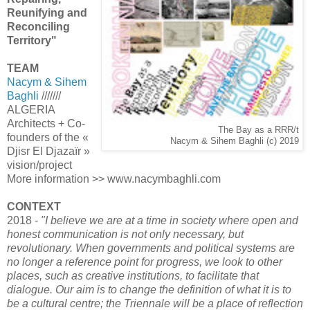
Reunifying and
Reconciling
Territory"
TEAM
Nacym & Sihem
Baghli
///////
ALGERIA
Architects + Co-
The Bay as a RRR/t
founders of the «
Nacym & Sihem Baghli (c) 2019
Djisr El Djazaïr »
vision/project
More information >> www.nacymbaghli.com
CONTEXT
2018 -
"I believe we are at a time in society where open and
honest communication is not only necessary, but
revolutionary. When governments and political systems are
no longer a reference point for progress, we look to other
places, such as creative institutions, to facilitate that
dialogue. Our aim is to change the definition of what it is to
be a cultural centre; the Triennale will be a place of reflection