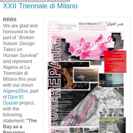
XXII Triennale di Milano
RRR/t
We are glad and
honoured to be
part of "
Broken
Nature: Design
Takes on
Human Survival
"
and represent
Algeria at La
Triennale di
Milano this year
with our vision
Algiers20xx
, part
of
‪Djisr El
Djazair
project,
with the
following
statement:
"The
Bay as a
Repairing,