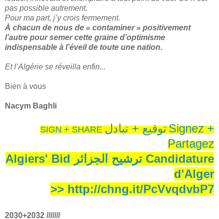
pas possible autrement.
Pour ma part, j’y crois fermement.
À chacun de nous de « contaminer » positivement
l’autre pour semer cette graine d’optimisme
indispensable à l’éveil de toute une nation.
Et l’Algérie se réveilla enfin...
Bien à vous
Nacym Baghli
توقيع + تبادل
Signez +
SIGN + SHARE
Partagez
Algiers' Bid ترشيح الجزائر Candidature
d'Alger
>> http://chng.it/PcVvqdvbP7
2030+2032 ///////