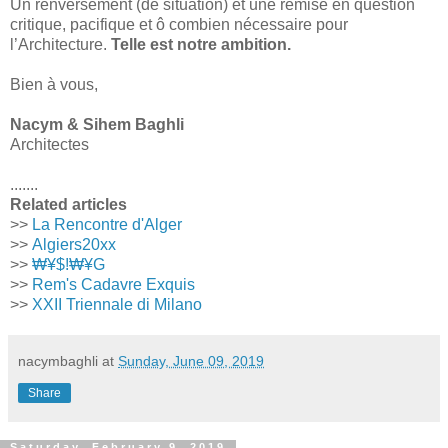
Un renversement (de situation) et une remise en question
critique, pacifique et ô combien nécessaire pour
l’Architecture.
Telle est notre ambition.
Bien à vous,
Nacym & Sihem Baghli
Architectes
.......
Related articles
>>
La Rencontre d'Alger
>>
Algiers20xx
>>
₩¥$!₩¥G
>>
Rem's Cadavre Exquis
>>
XXII Triennale di Milano
nacymbaghli
at
Sunday, June 09, 2019
Share
Saturday, February 9, 2019