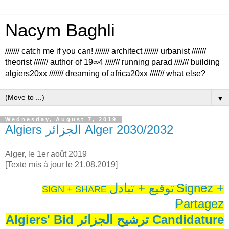
Nacym Baghli
/////// catch me if you can! /////// architect /////// urbanist ///////
theorist /////// author of 19∞4 /////// running parad /////// building
algiers20xx /////// dreaming of africa20xx /////// what else?
▼
Wednesday, August 7, 2019
Algiers الجزائر Alger 2030/2032
Alger, le 1er août 2019
[Texte mis à jour le 21.08.2019]
توقيع + تبادل
Signez +
SIGN + SHARE
Partagez
Algiers' Bid ترشيح الجزائر Candidature