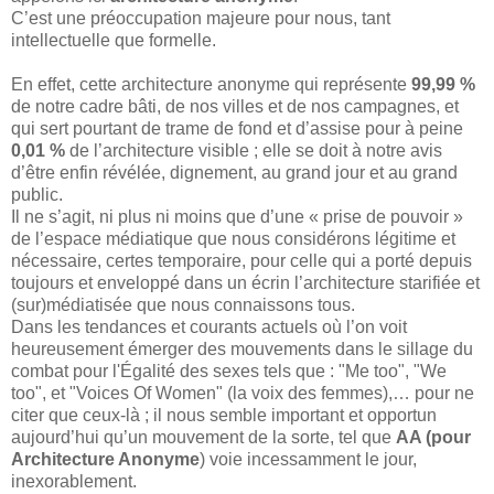
C’est une préoccupation majeure pour nous, tant
intellectuelle que formelle.
En effet, cette architecture anonyme qui représente
99,99 %
de notre cadre bâti, de nos villes et de nos campagnes, et
qui sert pourtant de trame de fond et d’assise pour à peine
0,01 %
de l’architecture visible ; elle se doit à notre avis
d’être enfin révélée, dignement, au grand jour et au grand
public.
Il ne s’agit, ni plus ni moins que d’une « prise de pouvoir »
de l’espace médiatique que nous considérons légitime et
nécessaire, certes temporaire, pour celle qui a porté depuis
toujours et enveloppé dans un écrin l’architecture starifiée et
(sur)médiatisée que nous connaissons tous.
Dans les tendances et courants actuels où l’on voit
heureusement émerger des mouvements dans le sillage du
combat pour l'Égalité des sexes tels que : "Me too", "We
too", et "Voices Of Women" (la voix des femmes),… pour ne
citer que ceux-là ; il nous semble important et opportun
aujourd’hui qu’un mouvement de la sorte, tel que
AA (pour
Architecture Anonyme
) voie incessamment le jour,
inexorablement.