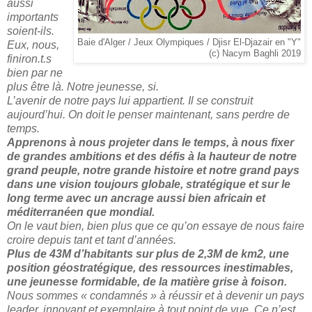
aussi
importants
soient-ils.
Baie d'Alger / Jeux Olympiques / Djisr El-Djazair en "Y"
Eux, nous,
(c) Nacym Baghli 2019
finiron.t.s
bien par ne
plus être là. Notre jeunesse, si.
L’avenir de notre pays lui appartient. Il se construit
aujourd’hui. On doit le penser maintenant, sans perdre de
temps.
Apprenons à nous projeter dans le temps, à nous fixer
de grandes ambitions et des défis à la hauteur de notre
grand peuple, notre grande histoire et notre grand pays
dans une vision toujours globale, stratégique et sur le
long terme avec un ancrage aussi bien africain et
méditerranéen que mondial.
On le vaut bien, bien plus que ce qu’on essaye de nous faire
croire depuis tant et tant d’années.
Plus de 43M d’habitants sur plus de 2,3M de km2, une
position géostratégique, des ressources inestimables,
une jeunesse formidable, de la matière grise à foison.
Nous sommes « condamnés » à réussir et à devenir un pays
leader, innovant et exemplaire à tout point de vue. Ce n’est