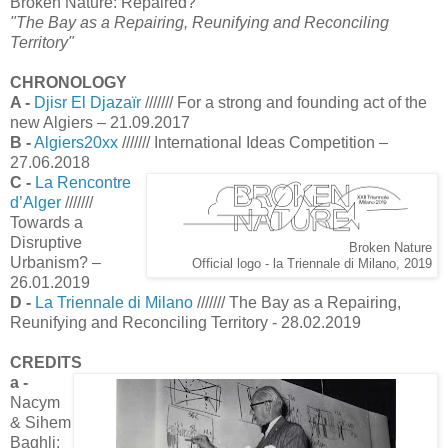
Broken Nature: Repaired?
"The Bay as a Repairing, Reunifying and Reconciling
Territory"
CHRONOLOGY
A -
Djisr El Djazaïr
/////// For a strong and founding act of the
new Algiers – 21.09.2017
B -
Algiers20xx
/////// International Ideas Competition –
27.06.2018
C -
La Rencontre
d’Alger
///////
Towards a
Disruptive
Broken Nature
Urbanism? –
Official logo - la Triennale di Milano, 2019
26.01.2019
D -
La Triennale di Milano
/////// The Bay as a Repairing,
Reunifying and Reconciling Territory - 28.02.2019
CREDITS
a -
Nacym
& Sihem
Baghli: