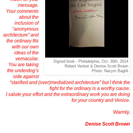
message.
Your comments
about the
inclusion of
“anonymous
architecture” and
the ordinary fits
with our own
ideas of the
vernacular.
Signed book - Philadelphia, Oct. 30th, 2014
You are taking
Robert Venturi & Denise Scott Brown
the underdog’s
Photo: Nacym Baghli
side against
“starified and (over)mediatized architecture” but I think the
fight for the ordinary is a worthy cause.
I salute your effort and the extraordinary work you are doing
for your country and Venice.
Warmly,
Denise Scott Brown