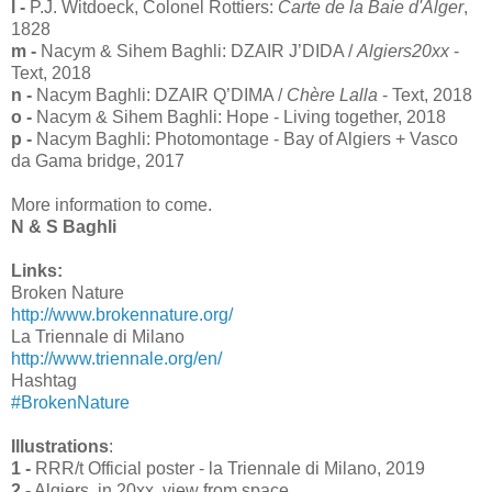
l -
P.J. Witdoeck, Colonel Rottiers:
Carte de la Baie d'Alger
,
1828
m -
Nacym & Sihem Baghli: DZAIR J’DIDA /
Algiers20xx
-
Text, 2018
n -
Nacym Baghli: DZAIR Q’DIMA /
Chère Lalla
- Text, 2018
o -
Nacym & Sihem Baghli: Hope - Living together, 2018
p -
Nacym Baghli: Photomontage - Bay of Algiers + Vasco
da Gama bridge, 2017
More information to come.
N & S Baghli
Links:
Broken Nature
http://www.brokennature.org/
La Triennale di Milano
http://www.triennale.org/en/
Hashtag
#BrokenNature
Illustrations
:
1 -
RRR/t Official poster - la Triennale di Milano, 2019
2 -
Algiers, in 20xx, view from space...