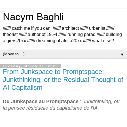
Nacym Baghli
/////// catch me if you can! /////// architect /////// urbanist ///////
theorist /////// author of 19∞4 /////// running parad /////// building
algiers20xx /////// dreaming of africa20xx /////// what else?
▼
Tuesday, March 31, 2026
From Junkspace to Promptspace:
Junkthinking, or the Residual Thought of
AI Capitalism
Du Junkspace au Promptspace
:
Junkthinking, ou
la pensée résiduelle du capitalisme de l'IA