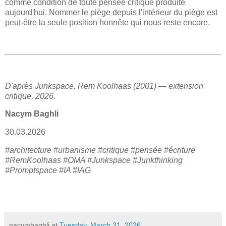
comme condition de toute pensée critique produite
aujourd'hui. Nommer le piège depuis l'intérieur du piège est
peut-être la seule position honnête qui nous reste encore.
D'après Junkspace, Rem Koolhaas (2001) — extension
critique, 2026.
Nacym Baghli
30.03.2026
#architecture #urbanisme #critique #pensée #écriture
#RemKoolhaas #OMA #Junkspace #Junkthinking
#Promptspace #IA #IAG
nacymbaghli
at
Tuesday, March 31, 2026