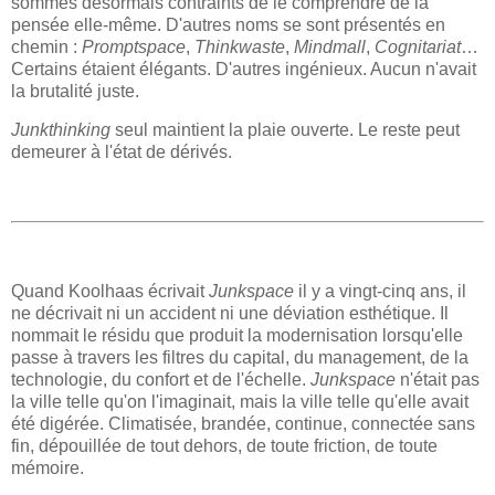
sommes désormais contraints de le comprendre de la
pensée elle-même. D'autres noms se sont présentés en
chemin :
Promptspace
,
Thinkwaste
,
Mindmall
,
Cognitariat
…
Certains étaient élégants. D'autres ingénieux. Aucun n'avait
la brutalité juste.
Junkthinking
seul maintient la plaie ouverte. Le reste peut
demeurer à l'état de dérivés.
Quand Koolhaas écrivait
Junkspace
il y a vingt-cinq ans, il
ne décrivait ni un accident ni une déviation esthétique. Il
nommait le résidu que produit la modernisation lorsqu'elle
passe à travers les filtres du capital, du management, de la
technologie, du confort et de l'échelle.
Junkspace
n'était pas
la ville telle qu'on l'imaginait, mais la ville telle qu'elle avait
été digérée. Climatisée, brandée, continue, connectée sans
fin, dépouillée de tout dehors, de toute friction, de toute
mémoire.