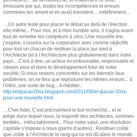
émissaire par qui, toutes les incompétences et erreurs
commises (en amont et en aval) transitent… indéfiniment…
…Un autre texte pour placer le débat au delà de l'élection
elle-même... Pour moi, et à mon humble avis, il s'agira avant
tout de remettre les compteurs à zéro; Une nouvelle ère,
j’espère, s'ouvrira sur la corporation avec comme objectifs
pour tout un chacun de restituer la place qui sied à
l'Architecte (et à l'Architecture plus globalement) dans notre
pays... C'est à dire, un acteur incontournable, responsable et
citoyen pour et dans le développement futur de notre
société; Si nous restons concentrés sur les éternels faux
problèmes, on ne fera que reproduire les mêmes erreurs... à
l'infini, une sorte de bug... A méditer...
http://eldjazair20xx.blogspot.com/2011/08/el-djazair-20xx-
pour-une-nouvelle.html
…Cher Adel, C'est précisément le but recherché... et le
piège dans lequel nous, la majorité des architectes, sommes
tombés... inéluctablement... Pour notre salut, une résolution
capitale s’impose à nous (parmi d’autres) : Restituer coûte
que coûte à l’Architecte le rang qui lui est dû dans le monde