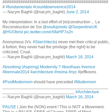
###############################################
#
#fundamentals
#countdownvenice2014
— Nacym Baghli (@nacym_baghli)
June 2, 2014
My interpretation: In a last effort of (re)construction ... La
Reconstruction de Soi
@soufujimoto
@SerpentineUK
@HUObrist
pic.twitter.com/cNfaHP7o2n
Anonymous (Vs.
#Starchitects
) never met their critical public,
à fortiori, they never had the privilege (the right) to be
criticized. Crual.
— Nacym Baghli (@nacym_baghli)
March 18, 2014
Absorbing (Aspiring) Modernity ?
#koolhaas
#venice
#biennale201
4
#architecture
#moma
#nyc
#jeffkoons
#PostModernism
should have preceded
#Modernism
_______________________________________________
________________________________
#Architecture
— Nacym Baghli (@nacym_baghli)
March 16, 2014
PAUSE
| Join the (NON) event ! This is NOT a Movement.
This is a PAUSE. FREE of Charge. FREE of Mind.