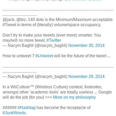
...........................................................................................................
.................................
@jack, @biz, 140 dots is the Minimum/Maximum acceptable
#Tweet in terms of (literally) volume/space occupancy.
Don't try to make your tweets (ever more) smarter. You
may/will no more tweet.
#Twitter
— Nacym Baghli (@nacym_baghli)
November 30, 2014
How to untweet ?
#Untweet
will be the future of the tweet ...
...........................................................................................................
.................................
— Nacym Baghli (@nacym_baghli)
November 29, 2014
In a WiiCulture™ (Wireless Culture) context, footnotes,
amongst other 'academic tools' are totally useless ... Google
will do the job (for you) >>>
More on my philosophy
######
#Hashtag
has become the receptacle of
#JunkWords
.