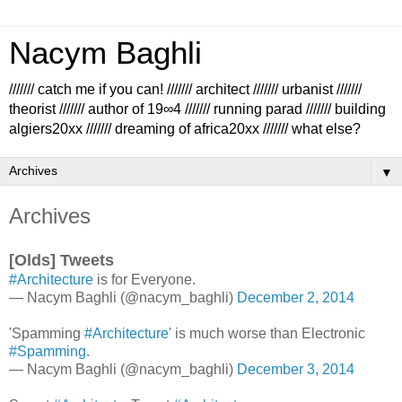
Nacym Baghli
/////// catch me if you can! /////// architect /////// urbanist ///////
theorist /////// author of 19∞4 /////// running parad /////// building
algiers20xx /////// dreaming of africa20xx /////// what else?
▼
Archives
[Olds] Tweets
#Architecture
is for Everyone.
— Nacym Baghli (@nacym_baghli)
December 2, 2014
'Spamming
#Architecture
' is much worse than Electronic
#Spamming
.
— Nacym Baghli (@nacym_baghli)
December 3, 2014