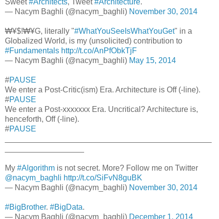
Sweet
#Architects
, Tweet
#Architecture
.
— Nacym Baghli (@nacym_baghli)
November 30, 2014
₩¥$!₩¥G, literally "
#WhatYouSeeIsWhatYouGet
" in a
Globalized World, is my (unsolicited) contribution to
#Fundamentals
http://t.co/AnPfObkTjF
— Nacym Baghli (@nacym_baghli)
May 15, 2014
#
PAUSE
We enter a Post-Critic(ism) Era. Architecture is Off (-line).
#
PAUSE
We enter a Post-xxxxxxx Era. Uncritical? Architecture is,
henceforth, Off (-line).
#
PAUSE
_______________________________________________
__________________
My
#Algorithm
is not secret. More? Follow me on Twitter
@nacym_baghli
http://t.co/SiFvN8guBK
— Nacym Baghli (@nacym_baghli)
November 30, 2014
#BigBrother
.
#BigData
.
— Nacym Baghli (@nacym_baghli)
December 1, 2014