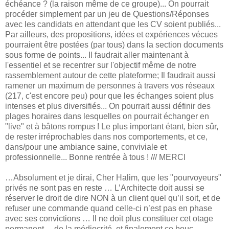
échéance ? (la raison même de ce groupe)... On pourrait
procéder simplement par un jeu de Questions/Réponses
avec les candidats en attendant que les CV soient publiés...
Par ailleurs, des propositions, idées et expériences vécues
pourraient être postées (par tous) dans la section documents
sous forme de points... Il faudrait aller maintenant à
l'essentiel et se recentrer sur l'objectif même de notre
rassemblement autour de cette plateforme; Il faudrait aussi
ramener un maximum de personnes à travers vos réseaux
(217, c'est encore peu) pour que les échanges soient plus
intenses et plus diversifiés... On pourrait aussi définir des
plages horaires dans lesquelles on pourrait échanger en
"live" et à bâtons rompus ! Le plus important étant, bien sûr,
de rester irréprochables dans nos comportements, et ce,
dans/pour une ambiance saine, conviviale et
professionnelle... Bonne rentrée à tous ! /// MERCI
…Absolument et je dirai, Cher Halim, que les "pourvoyeurs"
privés ne sont pas en reste … L’Architecte doit aussi se
réserver le droit de dire NON à un client quel qu’il soit, et de
refuser une commande quand celle-ci n’est pas en phase
avec ses convictions … Il ne doit plus constituer cet otage
permanent… de la médiocrité, et finalement ce bouc