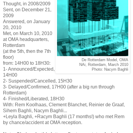
Thought, in 2008/2009
Sent, on December 21,
2009
Answered, on January
20, 2010
Met, on March 10, 2010
at OMA headquarters,
Rotterdam
(at the 5th, then the 7th
floor)
De Rotterdam Model, OMA
from: 14H00 to 18H30:
NAi, Rotterdam, March 2010
1- Announced/Expected,
Photo: Nacym Baghli
14H00
2- Suspended/Cancelled, 15H30
3- Delayed/Confirmed, 17H00 (after a big run through
Rotterdam)
4- Finished/Liberated, 18H30
With: Rem Koolhaas, Clement Blanchet, Reinier de Graaf,
Sihem Baghli, Nacym Baghli...
+Leyla Baghli, +Racym Baghli (17 months!) who met Rem
by chance/accident at OMA reception.