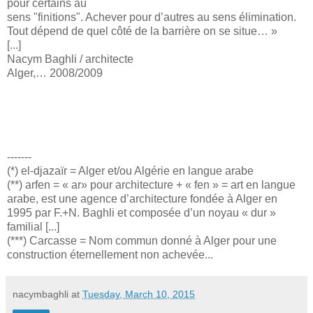
pour certains au
sens "finitions". Achever pour d’autres au sens élimination.
Tout dépend de quel côté de la barrière on se situe… »
[...]
Nacym Baghli / architecte
Alger,… 2008/2009
-------
(*) el-djazaïr = Alger et/ou Algérie en langue arabe
(**) arfen = « ar» pour architecture + « fen » = art en langue
arabe, est une agence d’architecture fondée à Alger en
1995 par F.+N. Baghli et composée d’un noyau « dur »
familial [...]
(***) Carcasse = Nom commun donné à Alger pour une
construction éternellement non achevée...
nacymbaghli
at
Tuesday, March 10, 2015