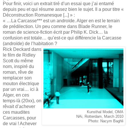
Pour finir, voici un extrait tiré d’un essai que j’ai entamé
depuis peu et qui résume assez bien le sujet. Il a pour titre «
Déconstruction Romanesque [...] » :
« …La Carcasse*** est un androïde. Alger en est le terrain
de prédilection. Un peu comme dans Blade Runner, le
roman de science-fiction écrit par Philip K. Dick… la
confusion est totale… qu’est-ce qui différencie la Carcasse
(androïde) de l’habitation ?
Rick Deckard dans
le film de Ridley
Scott du même
nom, inspiré du
roman, rêve de
remplacer son
mouton électrique
par un vrai… ici à
Alger, en ces
temps-là (20xx), on
rêvait d’achever
ces maudites
Kunsthal Model, OMA
NAi, Rotterdam, March 2010
Carcasses, pour
Photo: Nacym Baghli
de vrai ! Achever