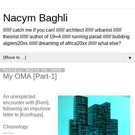
Nacym Baghli
/////// catch me if you can! /////// architect /////// urbanist ///////
theorist /////// author of 19∞4 /////// running parad /////// building
algiers20xx /////// dreaming of africa20xx /////// what else?
▼
Tuesday, March 10, 2015
My OMA [Part-1]
An unexpected
encounter with [Rem],
following an impulsive
letter to [Koolhaas].
Chronology
-------