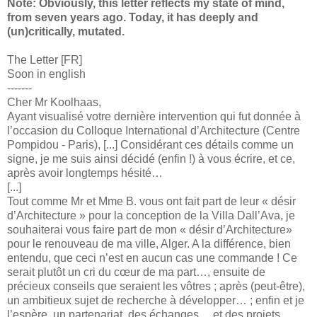
Note: Obviously, this letter reflects my state of mind,
from seven years ago. Today, it has deeply and
(un)critically, mutated.
The Letter [FR]
Soon in english
-------
Cher Mr Koolhaas,
Ayant visualisé votre dernière intervention qui fut donnée à
l’occasion du Colloque International d’Architecture (Centre
Pompidou - Paris), [...] Considérant ces détails comme un
signe, je me suis ainsi décidé (enfin !) à vous écrire, et ce,
après avoir longtemps hésité…
[...]
Tout comme Mr et Mme B. vous ont fait part de leur « désir
d’Architecture » pour la conception de la Villa Dall’Ava, je
souhaiterai vous faire part de mon « désir d’Architecture»
pour le renouveau de ma ville, Alger. A la différence, bien
entendu, que ceci n’est en aucun cas une commande ! Ce
serait plutôt un cri du cœur de ma part…, ensuite de
précieux conseils que seraient les vôtres ; après (peut-être),
un ambitieux sujet de recherche à développer… ; enfin et je
l’espère, un partenariat, des échanges… et des projets